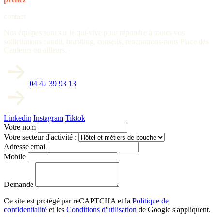
contact
Nos équipes sont sur le qui-vive pour répondre à toutes vos
sollicitations : audit, branding, conseils, rencontrons-nous Place des
Cardeurs ou ailleurs.
04 42 39 93 13
Linkedin
Instagram
Tiktok
Votre nom
Votre secteur d'activité :
Adresse email
Mobile
Demande
Ce site est protégé par reCAPTCHA et la
Politique de
confidentialité
et les
Conditions d'utilisation
de Google s'appliquent.