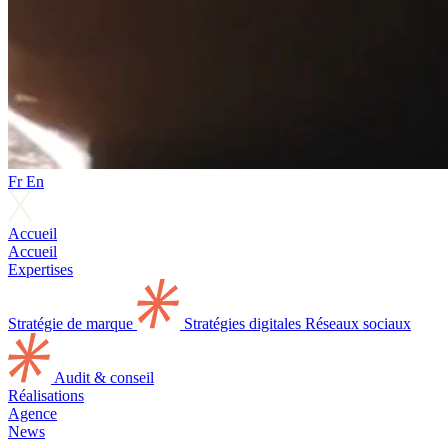
Fr
En
Accueil
Accueil
Expertises
Stratégie de marque
Stratégies digitales
Réseaux sociaux
Audit & conseil
Réalisations
Agence
News