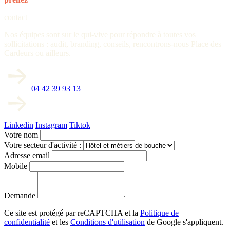
contact
Nos équipes sont sur le qui-vive pour répondre à toutes vos
sollicitations : audit, branding, conseils, rencontrons-nous Place des
Cardeurs ou ailleurs.
04 42 39 93 13
Linkedin
Instagram
Tiktok
Votre nom
Votre secteur d'activité :
Adresse email
Mobile
Demande
Ce site est protégé par reCAPTCHA et la
Politique de
confidentialité
et les
Conditions d'utilisation
de Google s'appliquent.