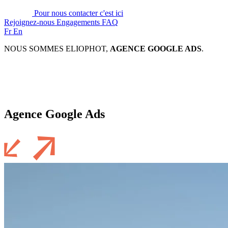
Pour nous contacter c'est ici
Rejoignez-nous
Engagements
FAQ
Fr
En
NOUS SOMMES ELIOPHOT,
AGENCE GOOGLE ADS
.
Spécialisée dans l’hospitality et les marques lifestyle, premium et
luxe.
Attirez vos clients grâce à une stratégie Google Ads sur mesure.
Agence Google Ads