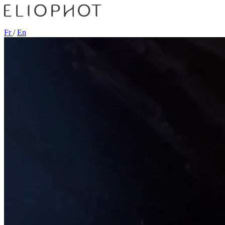
Fr
/
En