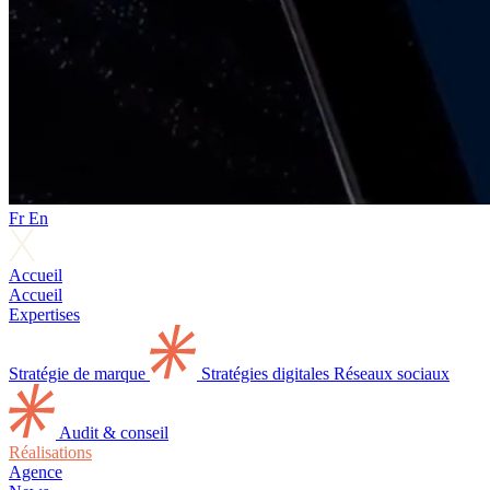
Fr
En
Accueil
Accueil
Expertises
Stratégie de marque
Stratégies digitales
Réseaux sociaux
Audit & conseil
Réalisations
Agence