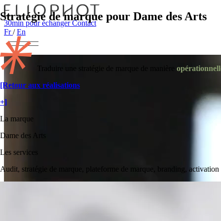
Stratégie de marque pour Dame des Arts
30min pour échanger
Contact
Fr
/
En
Traduire une stratégie de marque de manière
opérationnell
[Retour aux réalisations
+]
La marque
Dame des Arts
Les services
Audit, stratégie de marque, plateforme de marque, branding, activation