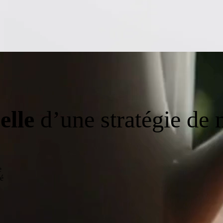
elle
d’une stratégie de
e
sé