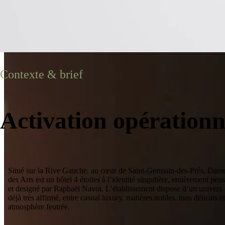
Contexte & brief
Activation opérationn
Situé sur la Rive Gauche, au cœur de Saint-Germain-des-Prés, Dam
des Arts est un hôtel 4 étoiles à l’identité singulière, entièrement pen
et designé par Raphaël Navot. L’établissement dispose d’un univers
déjà très affirmé, entre casual luxury, matières nobles, tons délicats et
atmosphère feutrée.