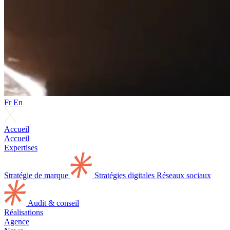
Fr
En
Accueil
Accueil
Expertises
Stratégie de marque
Stratégies digitales
Réseaux sociaux
Audit & conseil
Réalisations
Agence