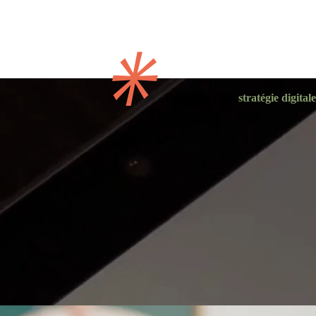
O
p
t
i
m
i
s
e
z
v
o
t
r
e
s
t
r
a
t
é
g
i
e
d
i
g
i
t
a
l
e