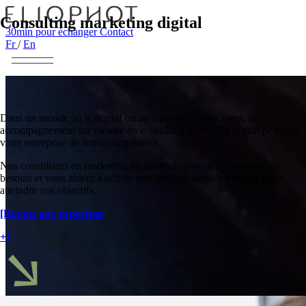
Consulting marketing digital
30min pour échanger
Contact
Fr
/
En
Dans un monde où le digital est au cœur des interactions, un
accompagnement sur mesure en consulting marketing digital permet à
votre entreprise de rester compétitive.
Nos consultants en marketing digital analysent en profondeur vos
besoins et vous aident à définir une stratégie digitale efficace pour
atteindre vos objectifs.
[Retour aux expertises
+]